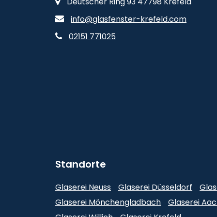
Deutscher Ring 93 47798 Krefeld
info@glasfenster-krefeld.com
02151 771025
Standorte
Glaserei Neuss
Glaserei Düsseldorf
Glas
Glaserei Mönchengladbach
Glaserei Aa