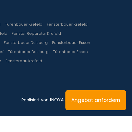
d
Türenbauer Krefeld
Fensterbauer Krefeld
feld
Fenster Reparatur Krefeld
Fensterbauer Duisburg
Fensterbauer Essen
rf
Türenbauer Duisburg
Türenbauer Essen
e
Fensterbau Krefeld
INOYA Software & IT
Angebot anfordern
Realisiert von