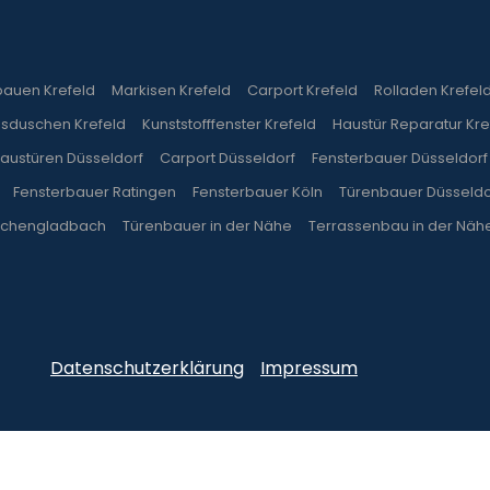
bauen Krefeld
Markisen Krefeld
Carport Krefeld
Rolladen Krefel
asduschen Krefeld
Kunststofffenster Krefeld
Haustür Reparatur Kre
austüren Düsseldorf
Carport Düsseldorf
Fensterbauer Düsseldorf
Fensterbauer Ratingen
Fensterbauer Köln
Türenbauer Düsseldo
nchengladbach
Türenbauer in der Nähe
Terrassenbau in der Näh
Datenschutzerklärung
Impressum