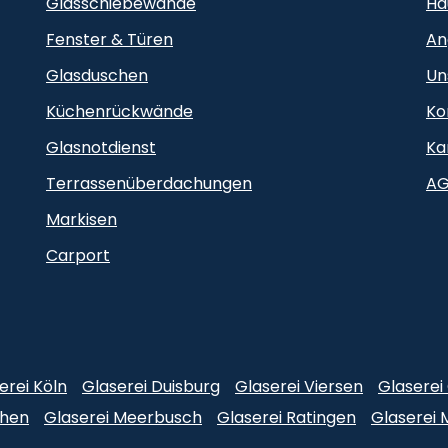
Glasschiebewände
Ha
Fenster & Türen
An
Glasduschen
Un
Küchenrückwände
Ko
Glasnotdienst
Ka
Terrassenüberdachungen
A
Markisen
Carport
erei Köln
Glaserei Duisburg
Glaserei Viersen
Glasere
chen
Glaserei Meerbusch
Glaserei Ratingen
Glaserei