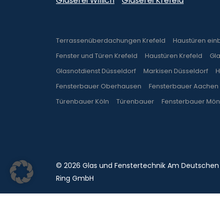
Glaserei Willich
Glaserei Krefeld
Terrassenüberdachungen Krefeld
Haustüren ein
Fenster und Türen Krefeld
Haustüren Krefeld
Gl
Glasnotdienst Düsseldorf
Markisen Düsseldorf
H
Fensterbauer Oberhausen
Fensterbauer Aachen
Türenbauer Köln
Türenbauer
Fensterbauer Mö
© 2026 Glas und Fenstertechnik Am Deutschen
Ring GmbH